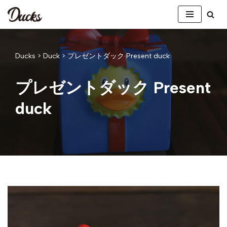
コ
ン
テ
Ducks
>
Duck
>
プレゼントダック Present duck
ン
ツ
プレゼントダック Present
へ
ス
duck
キ
ッ
プ