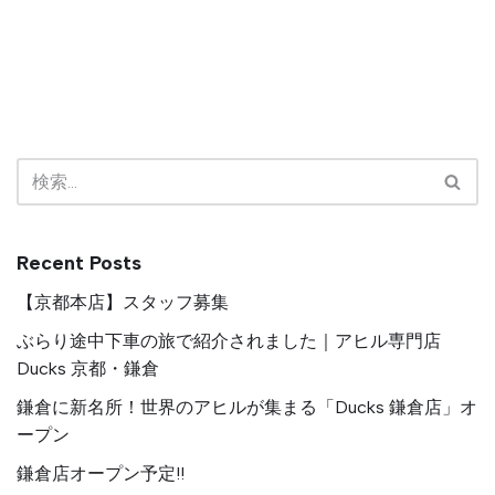
Recent Posts
【京都本店】スタッフ募集
ぶらり途中下車の旅で紹介されました｜アヒル専門店
Ducks 京都・鎌倉
鎌倉に新名所！世界のアヒルが集まる「Ducks 鎌倉店」オ
ープン
鎌倉店オープン予定!!