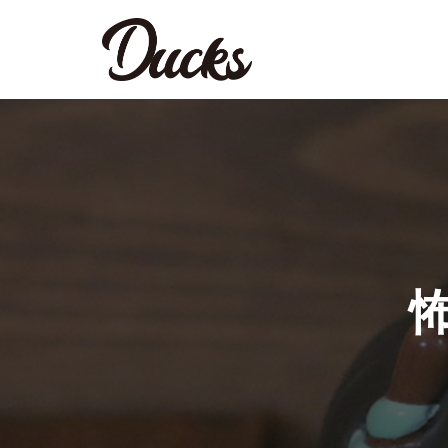
コ
ン
テ
ン
ツ
へ
ス
キ
ッ
怖
プ