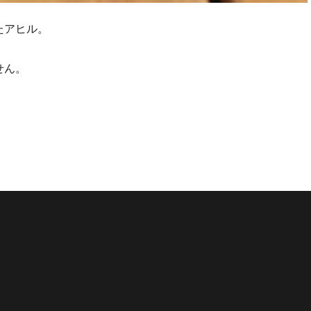
たアヒル。
せん。