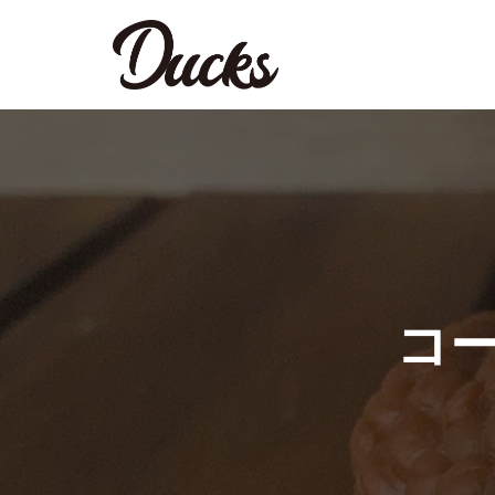
コ
ン
テ
ン
ツ
へ
ス
キ
ッ
コー
プ